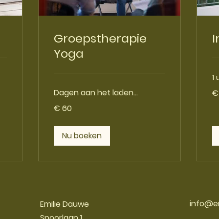
Groepstherapie
I
Yoga
1 
80
Dagen aan het laden...
€
eu
60
€ 60
euro
Nu boeken
info@e
Emilie Dauwe
Spoorlaan 1