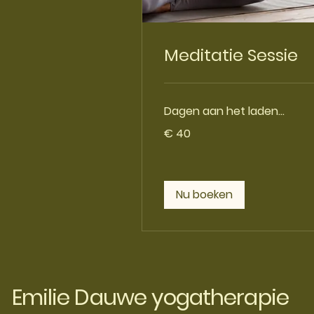
Meditatie Sessie
Dagen aan het laden...
40
€ 40
euro
Nu boeken
Emilie Dauwe yogatherapie